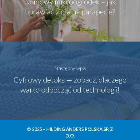
Domowy mikroogródek – jak
uprawiać zioła na parapecie?
Następny wpis
Cyfrowy detoks — zobacz, dlaczego
warto odpocząć od technologii!
© 2025 – HILDING ANDERS POLSKA SP. Z
O.O.