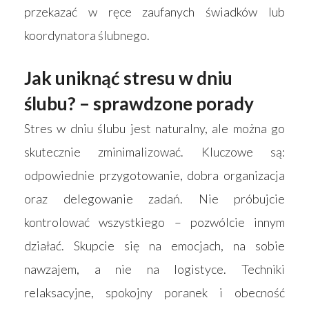
przekazać w ręce zaufanych świadków lub
koordynatora ślubnego.
Jak uniknąć stresu w dniu
Strona główna
ślubu? – sprawdzone porady
Produkty
Stres w dniu ślubu jest naturalny, ale można go
Wyszukiwarka sk
Materace
skutecznie zminimalizować. Kluczowe są:
odpowiednie przygotowanie, dobra organizacja
Blog
Łóżka
oraz delegowanie zadań. Nie próbujcie
Kontakt
Akcesoria
kontrolować wszystkiego – pozwólcie innym
działać. Skupcie się na emocjach, na sobie
nawzajem, a nie na logistyce. Techniki
relaksacyjne, spokojny poranek i obecność